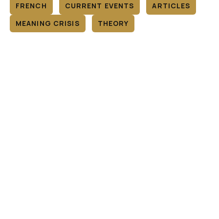
FRENCH
CURRENT EVENTS
ARTICLES
MEANING CRISIS
THEORY