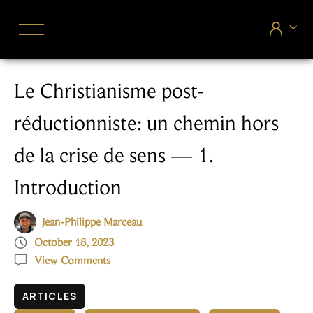


Le Christianisme post-
réductionniste: un chemin hors
de la crise de sens — 1.
Introduction
Jean-Philippe Marceau

October 18, 2023

View Comments
ARTICLES